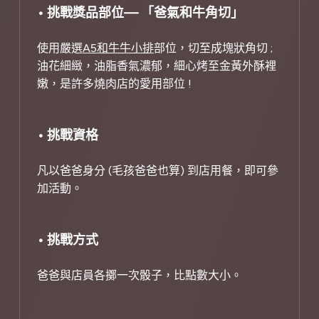
• 挑戰獎品部位— 「爸氣和牛角切」
使用嚴選
A5和牛牛小排
部位，切至成塊狀角切 ;
油花細緻，油脂香氣濃郁，細心烤至金黃外酥裡
嫩，是許多燒肉店的愛用部位 !
• 挑戰資格
凡以爸爸身分 (毛孩爸爸也算) 到店用餐，即可參
加活動。
• 挑戰方式
爸爸與店員各擲一次骰子，比點數大小。