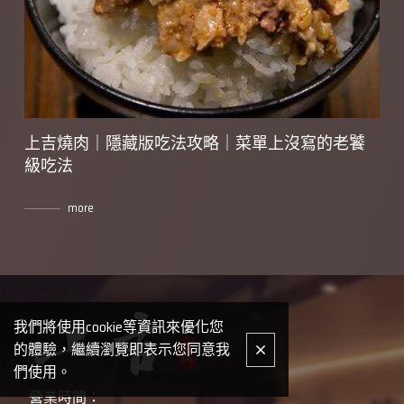
上吉燒肉｜隱藏版吃法攻略｜菜單上沒寫的老饕
燒
級吃法
more
我們將使用cookie等資訊來優化您
的體驗，繼續瀏覽即表示您同意我
們使用。
營業時間：