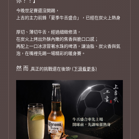
你？！】
今晚世足賽還沒開踢，
上吉的主力前鋒「夏季牛舌盛合」，已經在炭火上熱身
厚切、薄切牛舌，經過細緻修清，
在炭火上烤出外酥內嫩的焦香與脆口口感；
再配上一口冰涼冒著水珠的啤酒，讓油脂、炭火香與氣
泡，在嘴裡先踢一場精彩的暖身賽。
然 而
,真正的挑戰還在後頭!
(下滑看更多)