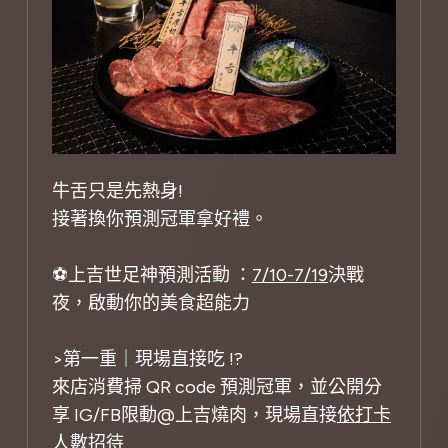
牛舌只是先熱身!
接著換你預測冠軍拿好禮。
⚽上吉世足神預測活動 ：
7/10-7/19
決戰
夜，啟動你的美食超能力
>第一重｜現場直接吃 !?
來店消費掃 QR code 預測冠軍，並公開分
享 IG/FB限動@上吉燒肉，現場直接
依打卡
人數
招待