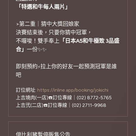
「特選和牛每人兩片」
>第二重｜猜中大獎回娘家
決賽結束後，只要你猜中冠軍，
不囉唆！雙手奉上
「日本A5和牛極致 3品盛
合」
一份✨✨
即刻預約
拉上你的好友一起預測冠軍是誰
⚡
吧
訂位網址:
https://inline.app/booking/jokichi
上吉燒肉(一店)☎️訂位專線｜(02) 8772-5765
上吉弐(二店)☎️訂位專線｜(02) 2711-9968
伊比利豬暫停販售公告