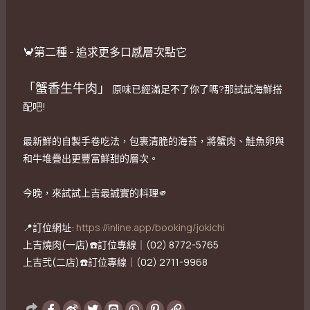
🦀第二種
- 追求更多口感層次點它
「蟹香生牛肉」
原味已經滿足不了你了嗎?那試試海鮮搭
配吧!
最新鮮的自製手卷吃法，包裹清脆的海苔，將蟹肉、鮭魚卵與
和牛堆疊出更豐富鮮甜的層次。
今晚，來試試上吉最誠實的料理🫵
📍訂位網址:
https://inline.app/booking/jokichi
上吉燒肉(一店)☎️訂位專線｜(02) 8772-5765
上吉弐(二店)☎️訂位專線｜(02) 2711-9968