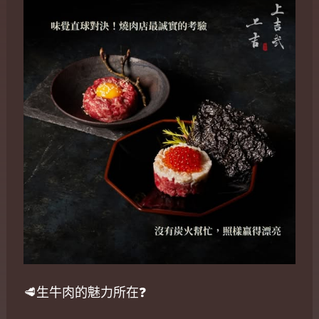
🥩生牛肉的魅力所在❓