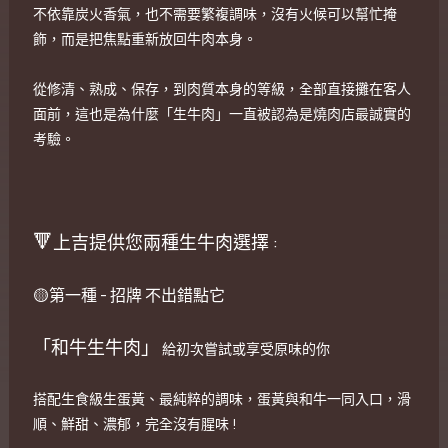
不依靠炭火香氣，也不需要繁複調味，沒有火候可以幫忙掩
飾，而是把焦點重新放回牛肉本身。
從修清、熟成、保存，到肉質本身的等級，全部直接攤在客人
面前，這也是為什麼「生牛肉」一直被認為是燒肉店最誠實的
考驗。
🔻
上吉提供您兩種生牛肉選擇 :
🟡第一種
- 招牌 不出錯點它
「和牛生牛肉」
給初次嘗試或享受原味的你
搭配生食級生蛋黃、最純粹的調味，蛋黃與和牛一同入口，滑
順、鮮甜、濃郁，完全沒有腥味 !